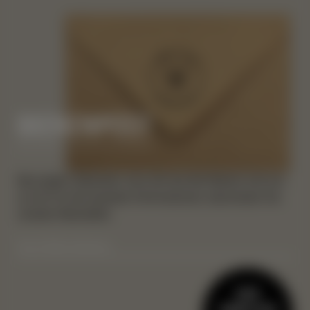
BIENENPOST
Nie wieder verpassen, was sich bei den Bienen und uns
so tut! Für die neuesten Informationen, abonnieren Sie
unseren Newsletter.
HIER
ANMELDEN