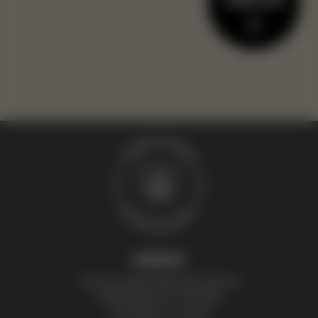
KONTAKT
Thomas Zelenka Bienenprodukte KG
Fröhlichgasse 20, 1230 Wien
+43 (0) 699 171 524 25