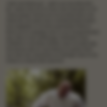
„Geht’s den Bienen gut – geht’s auch den Menschen
gut“, diesen Satz hat mir schon mein Großvater vor 40
Jahren gesagt. Damals war ich ein kleiner Bub in der
Steiermark, der seinen Opa in die Bienenhütte hinterm
Haus begleitete. Er mit einer qualmenden Pfeife im
Mund und ich aufgeregt, wenn es ums Honigschleudern
ging. Wenn er den zähflüssigen, duftenden Honig
schließlich in die Gläser abfüllte, waren wir beide selig.
Seit damals weiß ich, dass Bienen ein großes Glück
sind. Nach drei Jahrzehnten auf Abwegen habe ich die
Imkerei zu meinem Beruf gemacht.