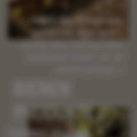
Geht’s den Bienen gut,
geht’s uns allen gut!
–
diesen Satz hat mir mein
Großvater schon vor 40
Jahren gesagt.
BIENEN
PRODUKTE
THOMAS ZELENKA