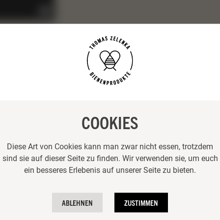
RLAIN & NACHHALTIG
COOKIES
Diese Art von Cookies kann man zwar nicht essen, trotzdem
Da Biodiversität im Zentrum 
sind sie auf dieser Seite zu finden. Wir verwenden sie, um euch
Guerlain Kreationen steht, 
ein besseres Erlebenis auf unserer Seite zu bieten.
Biene als Wächterin der Um
als Symbol des Hauses eine
besondere Stellung ein. Heut
ABLEHNEN
ZUSTIMMEN
sie stark gefährdet und leite
nachhaltiges Engagement. 