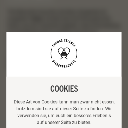
“Die Menschen brauchen die Natur dringender als
umgekehrt.”
Acker
schreibt über die Philosophie des
Imkers, die sein Handwerk begleitet. Seine Entscheidung,
sich der Bienenzucht zu widmen, hat sich als
erfolgreicher Schritt erwiesen, und er produziert heute
Tausende Kilogramm Honig und Bienenwachsprodukte
mit über 150 Bienenvölkern. Trotz des arbeitsintensiven
Berufs genießt er die Ruhe und Harmonie, die er bei den
Bienen findet.
COOKIES
Diese Art von Cookies kann man zwar nicht essen,
trotzdem sind sie auf dieser Seite zu finden. Wir
verwenden sie, um euch ein besseres Erlebenis
auf unserer Seite zu bieten.