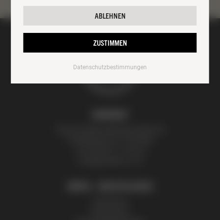
ABLEHNEN
ZUSTIMMEN
Datenschutzbestimmungen
KONTAKT
Thomas Zelenka Bienenprodukte KG
Fröhlichgasse 20, 1230 Wien
+43 (0) 699 171 524 25
honig@zelenka.co.at
INFOS + RECHTLICHES
Impressum
Datenschutz