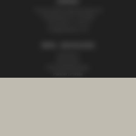
KONTAKT
Thomas Zelenka Bienenprodukte KG
Fröhlichgasse 20, 1230 Wien
+43 (0) 699 171 524 25
honig@zelenka.co.at
INFOS + RECHTLICHES
Impressum
Datenschutz
Nutzungsbedingungen
Partner | Presse
SHOP INFOS
AGB
Versandinformationen
Mein Konto
©2026 Thomas Zelenka