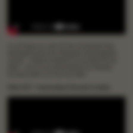
Ja und Augen auf, wenn Sie das nächste Mal einen
Spaziergang durch den Volksgarten oder Burggarten
machen – vielleicht entdecken Sie eine Biene bei der
Arbeit – dann ist das wahrscheinlich eine fleissige
Kunstsammlerin vom Dach des KHM…
Video 2019 – homecoming of the bees in spring