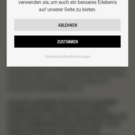
Manner Produktionsstätten in Wien und Woltersdorf
verwenden sie, um euch ein besseres Erlebenis
eingezogen und produzieren dort den hauseigenen
auf unserer Seite zu bieten.
Manner-Honig, den es ab Spätsommer in den Manner
Shops zu kaufen gibt. Das Unternehmen weiß, dass
ABLEHNEN
Bienen einen wertvollen Beitrag zur Erhaltung unseres
Ökosystems leisten und für unsere Umwelt
ZUSTIMMEN
unverzichtbar sind.
„Ohne Bienen gäbe es keine
Haselnüsse, ohne Haselnüsse keine
Datenschutzbestimmungen
Mannerschnitten.“
, so Manner-Geschäftsführer Andreas
Kutil, dem die enorme Bedeutung der Bienen bewusst ist.
Die Bienen werden von Thomas Zelenka betreut, der sich
sehr über die Entscheidung der Firma Manner, in
Richtung mehr Nachhaltigkeit, freut:
„Ich finde es großartig, dass sich ein so namhaftes
Traditionsunternehmen wie Manner für Bienen
einsetzt! Gerade so bekannte Unternehmen haben eine
enorme Vorbildwirkung und auch den Hebel, um die
nötigen Veränderungen in Bezug auf einen