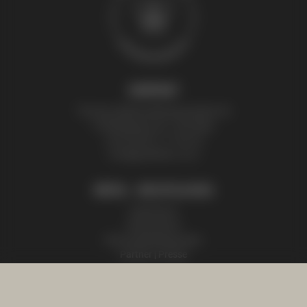
KONTAKT
Thomas Zelenka Bienenprodukte KG
Fröhlichgasse 20, 1230 Wien
+43 (0) 699 171 524 25
honig@zelenka.co.at
INFOS + RECHTLICHES
Impressum
Datenschutz
Nutzungsbedingungen
Partner | Presse
SHOP INFOS