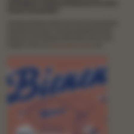
nachhaltigeren Umgang mit Ressourcen für unsere
Umwelt voranzutreiben.“
Die Manner-Bienen dürfen sich auch auf prominente
Unterstützung freuen: Die SchauspielerInnen Nina
Hartmann und Christoph Fälbl setzen sich für das
Projekt in Form von
Bienenpatenschaften
ein.