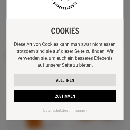
COOKIES
Diese Art von Cookies kann man zwar nicht essen,
trotzdem sind sie auf dieser Seite zu finden. Wir
INSELHONIG 250G
HONIGSORTIMENT 4X120G
verwenden sie, um euch ein besseres Erlebenis
9,30
€
21,60
€
auf unserer Seite zu bieten.
ABLEHNEN
ZUSTIMMEN
Datenschutzbestimmungen