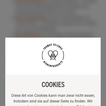
Bio-Cremehonig
aus Wien Umgebung – entsteht
durch das regelmäßige Rühren während des
Kristallisationsprozesses von Honig
Bio-Akazienhonig
aus der Thermenregion im
Süden Wiens – die ideale Honigsorte zum Süßen
von Tee und Süßspeisen
Bio-Waldhonig
aus der Region Biosphärenpark
Wienerwald – die meist gegessene Honigsorte in
Österreich – beliebt aufs Honigbrot!
Vorrätig
COOKIES
BIO ist für uns Überzeugungssache –
wenn wir selbst das Beste erwarten, ist
es nur selbstverständlich, dass wir
Diese Art von Cookies kann man zwar nicht essen,
auch den Bienen die besten
trotzdem sind sie auf dieser Seite zu finden. Wir
Bedingungen bieten sollten. Eine