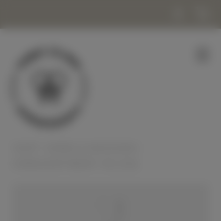
SHOP
|
HONIG & NASCHEN
|
HONIGSORTIMENT 4X120G