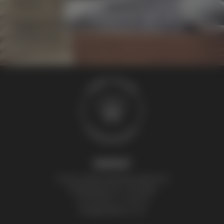
schauen.
Übrigens, eine Bienenpatenschaft eignet sich auch ideal
als Geschenk!
KONTAKT
Thomas Zelenka Bienenprodukte KG
Fröhlichgasse 20, 1230 Wien
+43 (0) 699 171 524 25
honig@zelenka.co.at