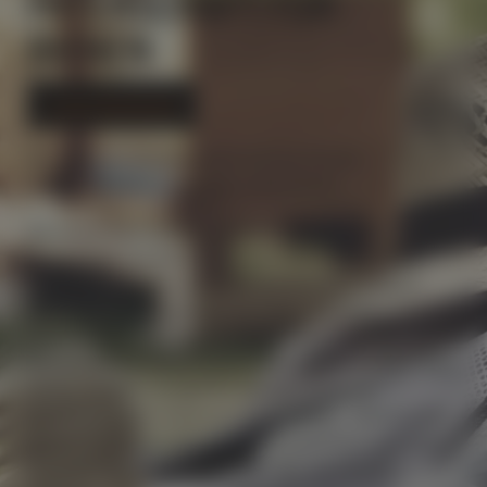
PATENSCHAFT FÜR
BIENEN
In den Warenkorb
Mit einer Bienenpatenschaft können Sie die
Bienenhaltung in Österreich unterstützen.
Mit einem fixen Beitrag von EUR 150,- pro Jahr
unterstützen die Bienen und den Imker und erhalten
dafür eine Urkunde und einen Jahresvorrat Honig in
Form von 12 Honiggläsern (je 240g) von Ihren
Patenbienen. Zur Begrüßung bekommen Sie als
Bienenpate ein Willkommenspaket inklusive einem Glas
Honig, unseren Honiglöffel, den entzückenden
Bienenanhänger sowie eine Bienenweide. Bienenpaten
können ihr Bienenvolk auch gerne persönlich besuchen
kommen und uns bei der Arbeit über die Schulter