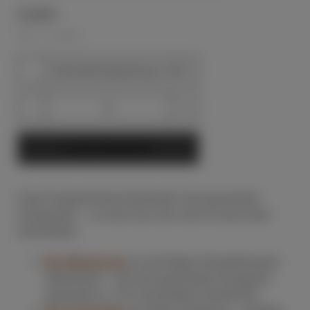
21,60
€
INKL. 10 % MWST.
Geschenkverpackung 1,50 €
Honigsortiment
4x120g
In den Warenkorb
Menge
Unser Honigsortiment beinhaltet 4 der typischsten
Honigsorten – so muß man sich nicht für eine Sorte
entscheiden:
Bio-Blütenhonig
aus der Region Biosphärenpark
Wienerwald – die wohl gesündeste Honigsorte
beinhaltet ca. 270 verschiedene Inhaltstoffe