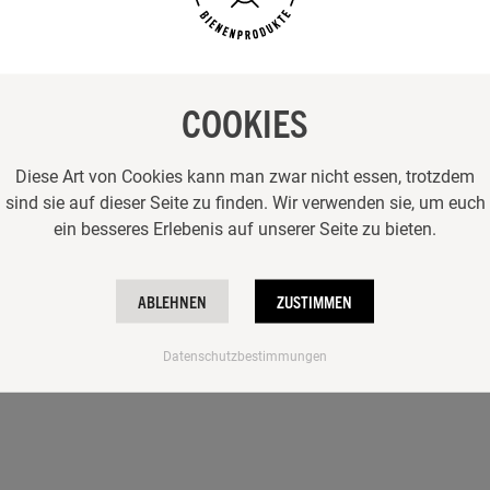
,90
€
5,40
€
–
15,90
€
5,40
€
–
COOKIES
Diese Art von Cookies kann man zwar nicht essen, trotzdem
sind sie auf dieser Seite zu finden. Wir verwenden sie, um euch
ein besseres Erlebenis auf unserer Seite zu bieten.
ABLEHNEN
ZUSTIMMEN
WABE 180G
BIO HONIGWABE 1500G
49,00
€
Datenschutzbestimmungen