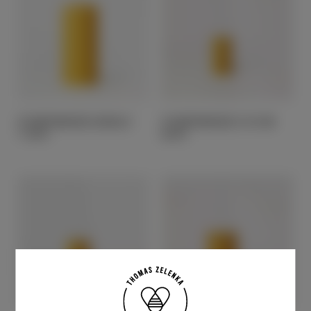
GESCHENKE
RUND UM DEN BIENENSTOCK
STUMPENKERZE GEROLLT
STUMPENKERZE 5 X 9 CM
11,90
€
8,30
€