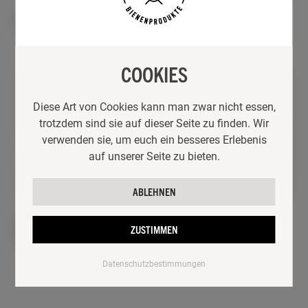
STUMPENKERZE 6 X 10 CM
STUMPENKERZE 8 X 12 CM
10,90
€
19,50
€
COOKIES
Diese Art von Cookies kann man zwar nicht essen,
trotzdem sind sie auf dieser Seite zu finden. Wir
verwenden sie, um euch ein besseres Erlebenis
auf unserer Seite zu bieten.
ABLEHNEN
STUMPENKERZE 4,5 X 21
STUMPENKERZE 6,5 X 21
ZUSTIMMEN
CM
CM
11,90
€
21,90
€
Datenschutzbestimmungen