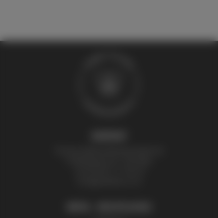
KONTAKT
Thomas Zelenka Bienenprodukte KG
Fröhlichgasse 20, 1230 Wien
+43 (0) 699 171 524 25
honig@zelenka.co.at
INFOS + RECHTLICHES