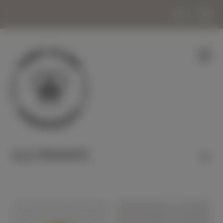
ALLE PRODUKTE
HONIG & NASCHEN
KERZEN & WACHS
KOSMETIK & WOHLBEFINDEN