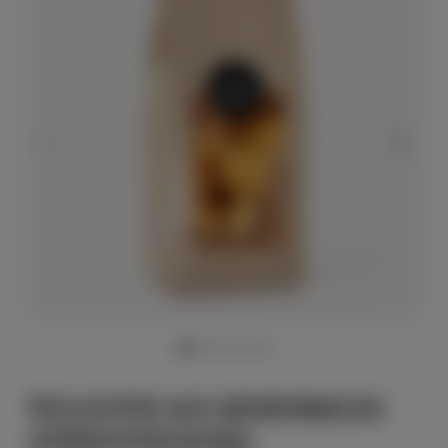
TEELICHTER AUS BIENENWACHS
(VORRATSPACKUNG)