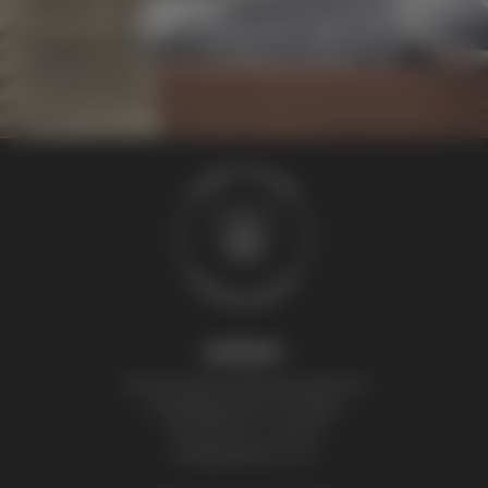
schauen.
Übrigens, eine Bienenpatenschaft eignet sich auch ideal
als Geschenk!
KONTAKT
Thomas Zelenka Bienenprodukte KG
Fröhlichgasse 20, 1230 Wien
+43 (0) 699 171 524 25
honig@zelenka.co.at