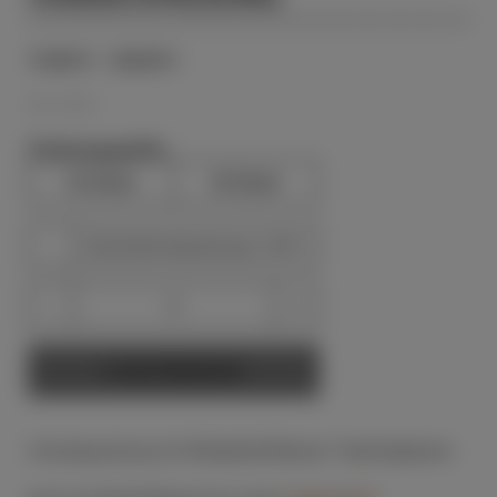
19,00
€
–
28,50
€
INKL. MWST.
Packungsgröße
20 Stück
30 Stück
Geschenkverpackung 1,50 €
Teelichter
aus
In den Warenkorb
Bienenwachs
(Vorratspackung)
Menge
Vorratspackung mit Wiederbefüllbaren Teelichtgläsern.