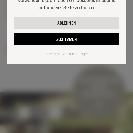
verwenden sie, um euch ein besseres Erlebenis
Brenndauer: ca. 4-5 Stunden
auf unserer Seite zu bieten.
Maße: 32 x 17 mm
ABLEHNEN
ZUSTIMMEN
ALLE PRODUKTE
Datenschutzbestimmungen
HONIG & NASCHEN
KERZEN & WACHS
VERSCHENKE EINE
KOSMETIK & WOHLBEFINDEN
BIENEN-
PATENSCHAFT!
GESCHENKE
RUND UM DEN BIENENSTOCK
PATENSCHAFT FÜR