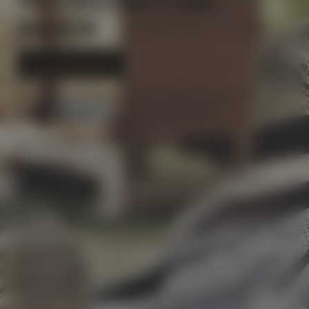
BIENEN
In den Warenkorb
Mit einer Bienenpatenschaft können Sie die
Bienenhaltung in Österreich unterstützen.
Mit einem fixen Beitrag von EUR 150,- pro Jahr
unterstützen die Bienen und den Imker und erhalten
dafür eine Urkunde und einen Jahresvorrat Honig in
Form von 12 Honiggläsern (je 240g) von Ihren
Patenbienen. Zur Begrüßung bekommen Sie als
Bienenpate ein Willkommenspaket inklusive einem Glas
Honig, unseren Honiglöffel, den entzückenden
Bienenanhänger sowie eine Bienenweide. Bienenpaten
können ihr Bienenvolk auch gerne persönlich besuchen
kommen und uns bei der Arbeit über die Schulter