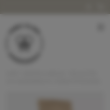
SHOP
|
KERZEN & WACHS
| TEELICHTER
AUS BIENENWACHS (VORRATSPACKUNG)