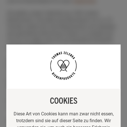
Auch als Nachfüllpack für unser
Teelicht-Set
.
Wir gießen unsere Teelichter aus 100% reinem
Bienenwachs. Sie haben eine Brenndauer von ca. 4-5
Stunden, duften fein nach Bienenwachs und verbreiten
eine gemütliche Stimmung im Raum. Es versteht sich
für uns von selbst, dass wir auf künstliche Duftstoffe
gänzlich verzichten!
Übrigens, wußten Sie schon…?
Reines, unverfälschtes Bienenwachs ist ein
“nachwachsender” Rohstoff und ein hochwertiges
Naturprodukt. Es wird von den Bienen aus der
Wachsdrüse geschwitzt und für den Bau der Waben
verwendet. Nach der Ernte des Honigs gewinnen wir das
COOKIES
kostbare Bienenwachs durch Einschmelzen der Waben,
um daraus diese kostbaren Kerzen zu gießen.
Diese Art von Cookies kann man zwar nicht essen,
Inhalt: 20 Stück Teelichter + 2 Gläser | 30 Stück
trotzdem sind sie auf dieser Seite zu finden. Wir
Teelichter + 3 Gläser