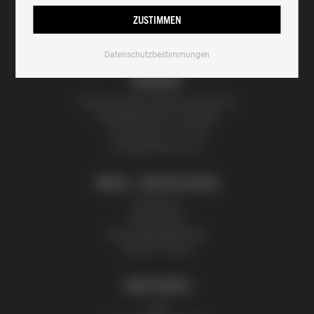
ZUSTIMMEN
Datenschutzbestimmungen
KONTAKT
Thomas Zelenka Bienenprodukte KG
Fröhlichgasse 20, 1230 Wien
+43 (0) 699 171 524 25
honig@zelenka.co.at
INFOS + RECHTLICHES
Impressum
Datenschutz
Nutzungsbedingungen
Partner | Presse
SHOP INFOS
AGB