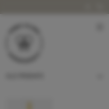
ALLE PRODUKTE
HONIG & NASCHEN
KERZEN & WACHS
KOSMETIK & WOHLBEFINDEN