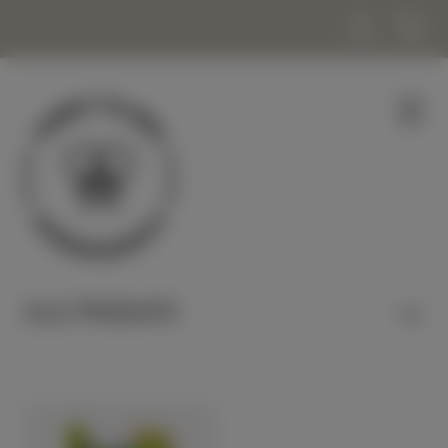
ALLE PRODUKTE
HONIG & NASCHEN
KERZEN & WACHS
KOSMETIK & WOHLBEFINDEN