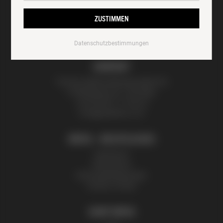
ZUSTIMMEN
Datenschutzbestimmungen
KONTAKT
Thomas Zelenka Bienenprodukte KG
Fröhlichgasse 20, 1230 Wien
+43 (0) 699 171 524 25
honig@zelenka.co.at
INFOS + RECHTLICHES
Impressum
Datenschutz
Nutzungsbedingungen
Partner | Presse
SHOP INFOS