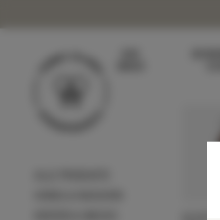
DER
BIENE
IMKER
SC
ALLE PRODUKTE
HONIG & NASCHEN
KERZEN & WACHS
BIO PROPO