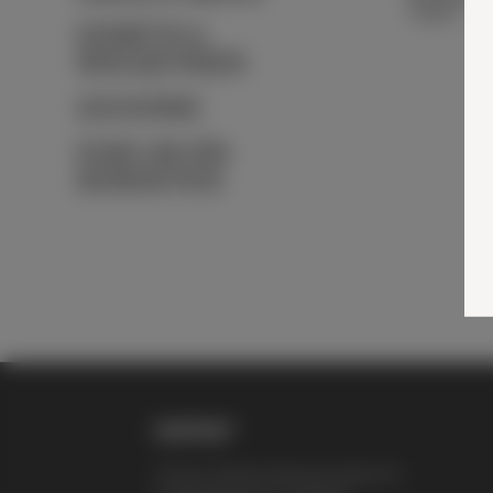
19,90
€
KOSMETIK &
WOHLBEFINDEN
GESCHENKE
RUND UM DEN
BIENENSTOCK
KONTAKT
Thomas Zelenka Bienenprodukte KG