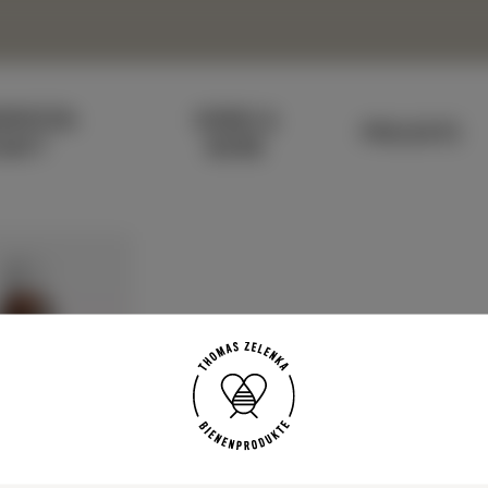
N­PATEN­
HONIG &
PROJEKTE
HAFT
BIENE
LISTROPFEN 30ML