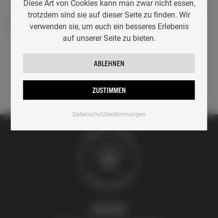
Diese Art von Cookies kann man zwar nicht essen,
trotzdem sind sie auf dieser Seite zu finden. Wir
DINNERKERZE GEZOGEN
STUMPENKERZE 7 X 11 CM
verwenden sie, um euch ein besseres Erlebenis
4,90
€
–
5,90
€
14,90
€
auf unserer Seite zu bieten.
ABLEHNEN
ZUSTIMMEN
Datenschutzbestimmungen
KONTAKT