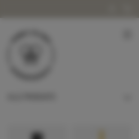
ALLE PRODUKTE
HONIG & NASCHEN
KERZEN & WACHS
KOSMETIK & WOHLBEFINDEN