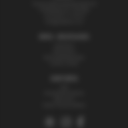
Thomas Zelenka Bienenprodukte KG
Fröhlichgasse 20, 1230 Wien
+43 (0) 699 171 524 25
honig@zelenka.co.at
INFOS + RECHTLICHES
Impressum
Datenschutz
Nutzungsbedingungen
Partner | Presse
SHOP INFOS
AGB
Versandinformationen
Mein Konto
©2026 Thomas Zelenka