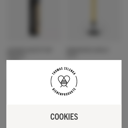
GESCHENKE
RUND UM DEN BIENENSTOCK
LIPPENPFLEGESTIFT MIT
DINNERKERZE GEROLLT
PROPOLIS
4,20
€
12,90
€
COOKIES