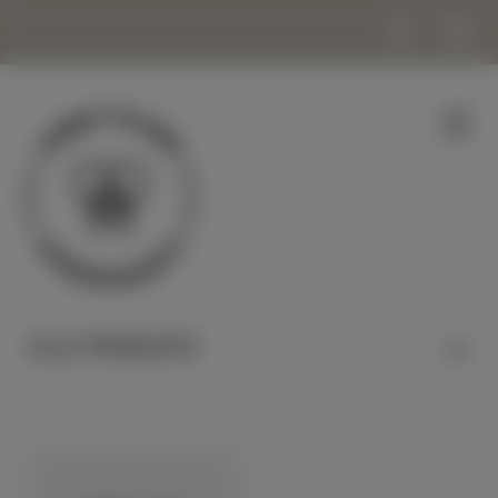
ALLE PRODUKTE
HONIG & NASCHEN
KERZEN & WACHS
KOSMETIK & WOHLBEFINDEN