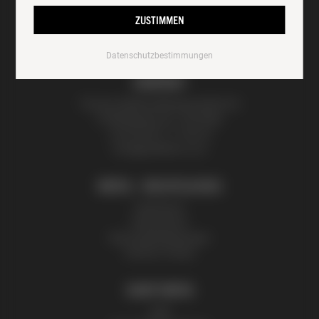
ZUSTIMMEN
Datenschutzbestimmungen
KONTAKT
Thomas Zelenka Bienenprodukte KG
Fröhlichgasse 20, 1230 Wien
+43 (0) 699 171 524 25
honig@zelenka.co.at
INFOS + RECHTLICHES
Impressum
Datenschutz
Nutzungsbedingungen
Partner | Presse
SHOP INFOS
AGB