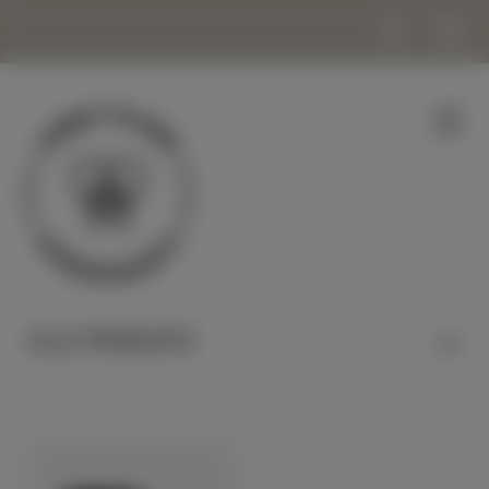
ALLE PRODUKTE
HONIG & NASCHEN
KERZEN & WACHS
KOSMETIK & WOHLBEFINDEN