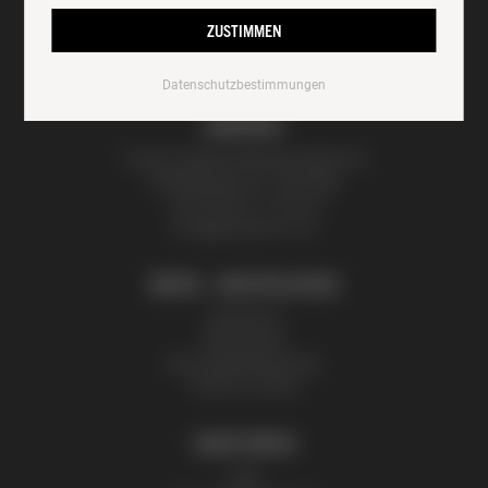
ZUSTIMMEN
Datenschutzbestimmungen
KONTAKT
Thomas Zelenka Bienenprodukte KG
Fröhlichgasse 20, 1230 Wien
+43 (0) 699 171 524 25
honig@zelenka.co.at
INFOS + RECHTLICHES
Impressum
Datenschutz
Nutzungsbedingungen
Partner | Presse
SHOP INFOS
AGB