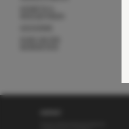
KOSMETIK &
WOHLBEFINDEN
GESCHENKE
RUND UM DEN
BIENENSTOCK
KONTAKT
Thomas Zelenka Bienenprodukte KG