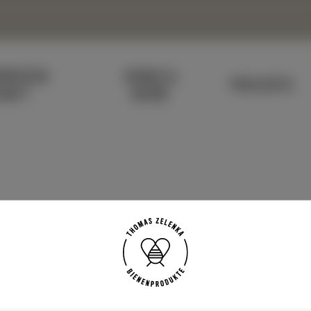
N­PATEN­
HONIG &
PROJEKTE
HAFT
BIENE