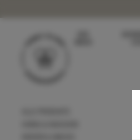
DER
BIENE
IMKER
SC
ALLE PRODUKTE
HONIG & NASCHEN
KERZEN & WACHS