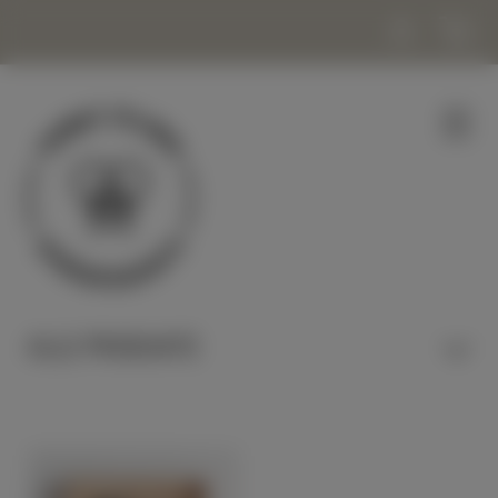
ALLE PRODUKTE
HONIG & NASCHEN
KERZEN & WACHS
KOSMETIK & WOHLBEFINDEN