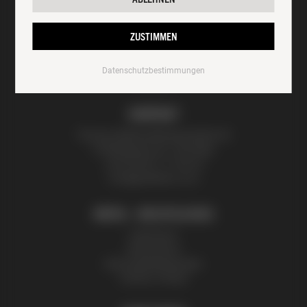
ZUSTIMMEN
Datenschutzbestimmungen
KONTAKT
Thomas Zelenka Bienenprodukte KG
Fröhlichgasse 20, 1230 Wien
+43 (0) 699 171 524 25
honig@zelenka.co.at
INFOS + RECHTLICHES
Impressum
Datenschutz
Nutzungsbedingungen
Partner | Presse