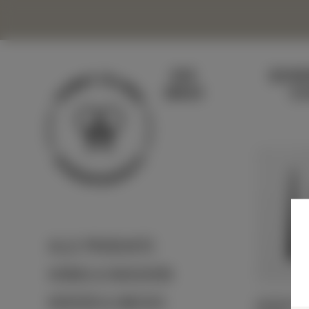
DER
BIENE
IMKER
SC
ALLE PRODUKTE
HONIG & NASCHEN
KERZEN & WACHS
KERZEN PF