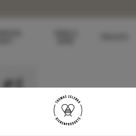
N­PATEN­
HONIG &
PROJEKTE
HAFT
BIENE
LEGESET