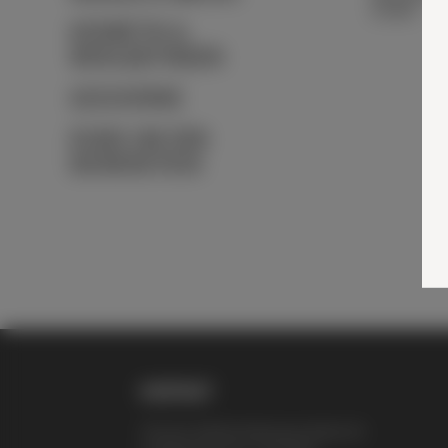
27,90
€
KOSMETIK &
WOHLBEFINDEN
GESCHENKE
RUND UM DEN
BIENENSTOCK
KONTAKT
Thomas Zelenka Bienenprodukte KG