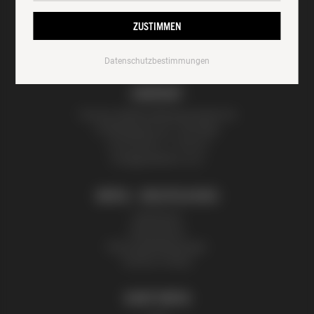
ZUSTIMMEN
Datenschutzbestimmungen
KONTAKT
Thomas Zelenka Bienenprodukte KG
Fröhlichgasse 20, 1230 Wien
+43 (0) 699 171 524 25
honig@zelenka.co.at
INFOS + RECHTLICHES
Impressum
Datenschutz
Nutzungsbedingungen
Partner | Presse
SHOP INFOS