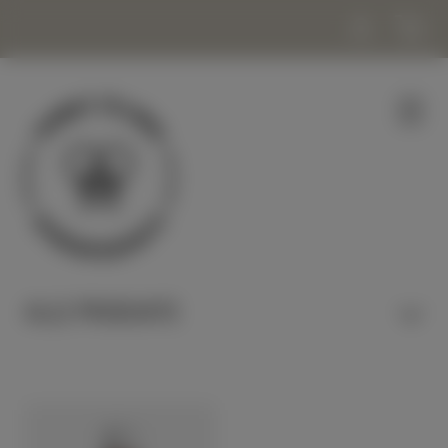
ALLE PRODUKTE
HONIG & NASCHEN
KERZEN & WACHS
KOSMETIK & WOHLBEFINDEN