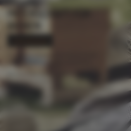
PATENSCHAFT FÜR
BIENEN
In den Warenkorb
Mit einer Bienenpatenschaft können Sie die
Bienenhaltung in Österreich unterstützen.
Mit einem fixen Beitrag von EUR 150,- pro Jahr
unterstützen die Bienen und den Imker und erhalten
dafür eine Urkunde und einen Jahresvorrat Honig in
Form von 12 Honiggläsern (je 240g) von Ihren
Patenbienen. Zur Begrüßung bekommen Sie als
Bienenpate ein Willkommenspaket inklusive einem Glas
Honig, unseren Honiglöffel, den entzückenden
Bienenanhänger sowie eine Bienenweide. Bienenpaten
können ihr Bienenvolk auch gerne persönlich besuchen