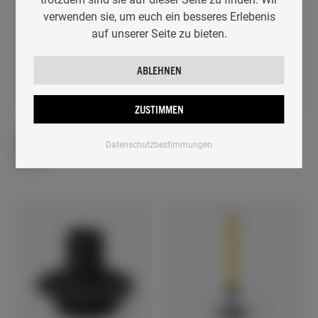
verwenden sie, um euch ein besseres Erlebenis
auf unserer Seite zu bieten.
ABLEHNEN
ZUSTIMMEN
KERZENHALTER FÜR
STUMPENKERZE GEROLLT
Datenschutzbestimmungen
STUMPEN
11,90
€
25,00
€