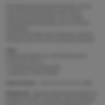
Die beiliegende Anleitung bietet viele Ideen und tolle
Tipps wie die Kerzen gestaltet werden können.
Lasse Deiner Kreativität freien Lauf und fertige
individuelle Bienenwachskerzen, ganz nach Deinen
Vorstellungen.
Egal ob für Dich selbst oder als Geschenk, eine Kerze
aus Bienenwachs ist immer ein besonderer Hingucker.
Inhalt:
8 Bienenwachsplatten aus 100% Bienenwachs im
Format 15,5 x 24,5 cm
2 m Kerzendocht aus Baumwolle
1 Anleitung mit Tipps und Ideen
Größe & Gewicht:
L: 25,5 x B: 16,5 x H: 3 cm / 380g
Pflegehinweis:
Lege dein Heima Produkt kopfüber auf
Backpapier bei 250° C in den Ofen. Nach fünf Minuten
Produkt aus dem Ofen nehmen, die Wachsreste mit