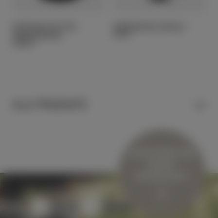
KERZENHALTER FÜR
DINNERKERZE GEROLLT
DINNERKERZEN
4,20
€
25,00
€
ALLE PRODUKTE
HONIG & NASCHEN
KERZEN & WACHS
VERSCHENKE EINE
KOSMETIK & WOHLBEFINDEN
BIENEN-
PATENSCHAFT!
GESCHENKE
RUND UM DEN BIENENSTOCK