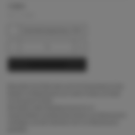
17,90
€
INKL. 20 % MWST.
Geschenkverpackung 1,50 €
Kerzenbastel-
Set
In den Warenkorb
Bienenwachs
Menge
Besonders für Kinder aber auch für Erwachsene ist das
Basteln mit Bienenwachs ein wahre Freude und Spaß
für die ganze Familie.
Mit diesem tollen Bastelset kannst Du im
handumdrehen wunderschöne Kerzen aus Bienenwachs
anfertigen und den herrlichen Duft von Bienenwachs
genießen.