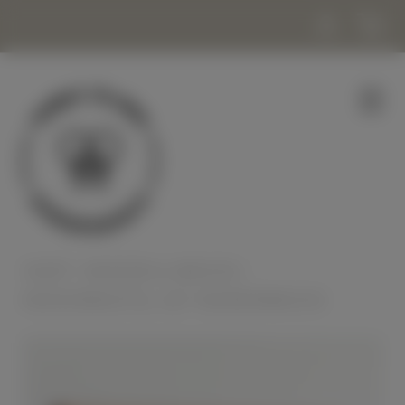
SHOP
|
KERZEN & WACHS
|
KERZENBASTEL-SET BIENENWACHS