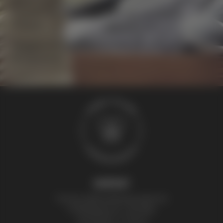
kommen und uns bei der Arbeit über die Schulter
schauen.
Übrigens, eine Bienenpatenschaft eignet sich auch ideal
als Geschenk!
KONTAKT
Thomas Zelenka Bienenprodukte KG
Fröhlichgasse 20, 1230 Wien
+43 (0) 699 171 524 25