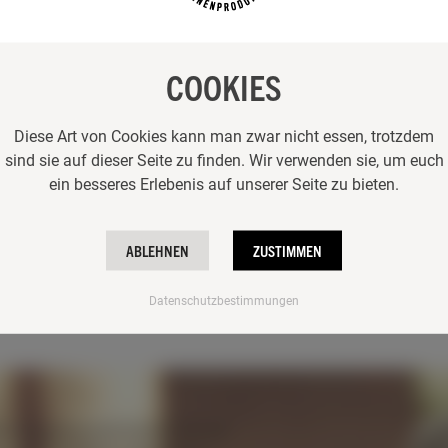
Höhe: 
COOKIES
Durchm
Gewich
Diese Art von Cookies kann man zwar nicht essen, trotzdem
Brennd
sind sie auf dieser Seite zu finden. Wir verwenden sie, um euch
ein besseres Erlebenis auf unserer Seite zu bieten.
Nicht v
ABLEHNEN
ZUSTIMMEN
Datenschutzbestimmungen
Bienenpatenschaft können Sie die