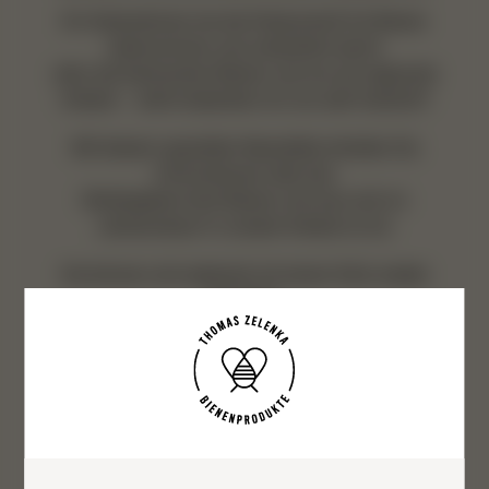
Ihr Unternehmen hat die Patenschaft für Bienen
übernommen und unterstützt damit
aktiv die heimischen Bienen und uns als regionale
Imkerei – dafür bedanken wir uns sehr herzlich!!
Mit diesem speziellen Newsletter erhalten Sie
Informationen über das
Wohlergehen Ihrer Bienen und was sich im
Jahresverlauf in unserer Imkerei so tut.
Sie können sich jederzeit mit einem Klick wieder
abmelden.
Ein „Abmelden“-Link wird in jeder Email angeführt.