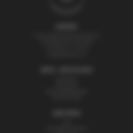
KONTAKT
Thomas Zelenka Bienenprodukte KG
Fröhlichgasse 20, 1230 Wien
+43 (0) 699 171 524 25
honig@zelenka.co.at
INFOS + RECHTLICHES
Impressum
Datenschutz
Nutzungsbedingungen
Partner | Presse
SHOP INFOS
AGB
Versandinformationen