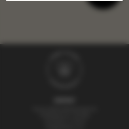
KONTAKT
Thomas Zelenka Bienenprodukte KG
Fröhlichgasse 20, 1230 Wien
+43 (0) 699 171 524 25
honig@zelenka.co.at