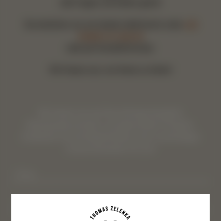
alle Fragen und helfen gerne!
Sie erreichen uns am besten telefonisch unter
+43
(0)699 171 524 25
oder per Kontaktformular.
Wir freuen uns, von Ihnen zu hören!
Wir freuen uns auf Ihre Anfrage bezüglich
Bienenpatenschaften und gebrandeter Produkte.
Entdecken Sie die Möglichkeiten einer nachhaltigen
Zusammenarbeit mit uns!